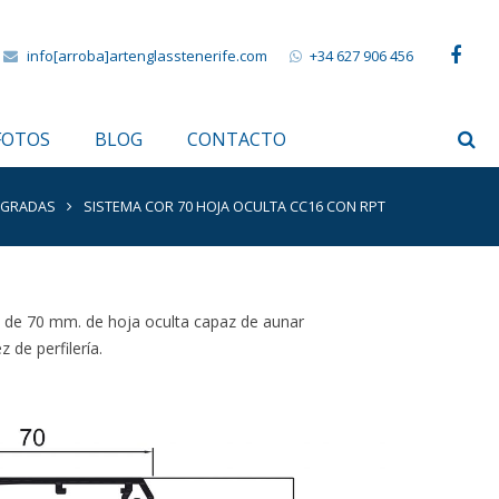
info[arroba]artenglasstenerife.com
+34 627 906 456
FOTOS
BLOG
CONTACTO
O
PERSIANAS MALLORQUINAS EN TENERIFE
VALLADO DE CRISTAL EN TENERIFE
EL ROQUE: CERRAMIENTO DE ALUMINIO
AGRADAS
SISTEMA COR 70 HOJA OCULTA CC16 CON RPT
 de 70 mm. de hoja oculta capaz de aunar
 de perfilería.