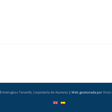
 ©
Artenglass Tenerife, Carpintería de Aluminio
| Web gestionada por
Orion 